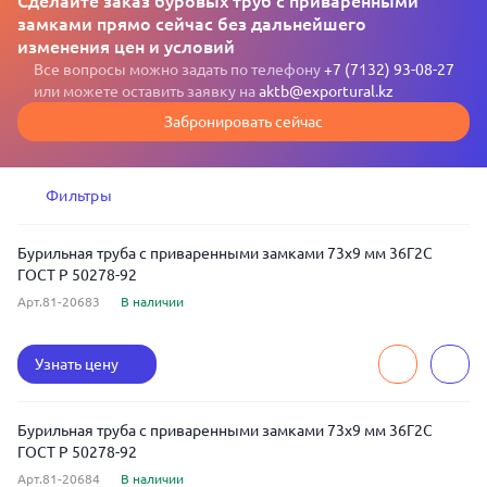
Сделайте заказ буровых труб с приваренными
замками прямо сейчас без дальнейшего
изменения цен и условий
Все вопросы можно задать по телефону
+7 (7132) 93-08-27
или можете оставить заявку на
aktb@exportural.kz
Забронировать сейчас
Фильтры
Бурильная труба с приваренными замками 73x9 мм 36Г2С
ГОСТ Р 50278-92
Арт.81-20683
В наличии
Узнать цену
Бурильная труба с приваренными замками 73x9 мм 36Г2С
ГОСТ Р 50278-92
Арт.81-20684
В наличии