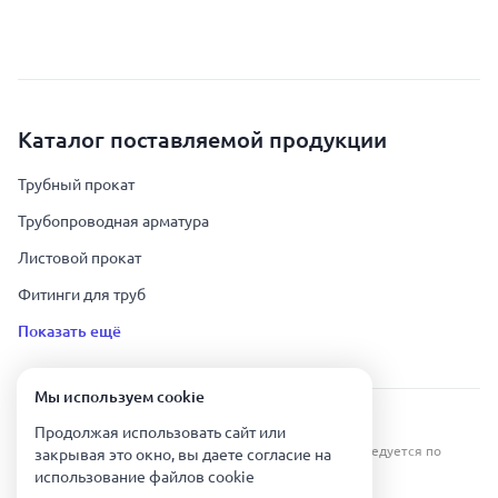
Каталог поставляемой продукции
Трубный прокат
Трубопроводная арматура
Листовой прокат
Фитинги для труб
Показать ещё
Мы используем сookie
Урал Тех Экспорт — Казахстан © 2019-
2026
.
Продолжая использовать сайт или
Все права защищены. Копирование информации преследуется по
закрывая это окно, вы даете согласие на
закону.
использование файлов сookie