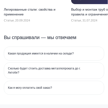
Легированные стали: свойства и
Выбор и монтаж труб о
применение
правила и ограничени
Статьи, 20.09.2024
Статьи, 31.07.2024
Вы спрашивали — мы отвечаем
Какая продукция имеется в наличии на складе?
трубной продукции
арматуры
сортового
Сколько будет стоить доставка металлопроката до г.
фасонного проката
Актобе?
«В наличии»
Как я могу оплатить свой заказ?
aktb@exportural.kz