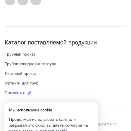
Каталог поставляемой продукции
Трубный прокат
Трубопроводная арматура
Листовой прокат
Фитинги для труб
Показать ещё
Мы используем сookie
Урал Тех Экспорт — Казахстан © 2019-
2026
.
Продолжая использовать сайт или
Все права защищены. Копирование информации преследуется по
закрывая это окно, вы даете согласие на
закону.