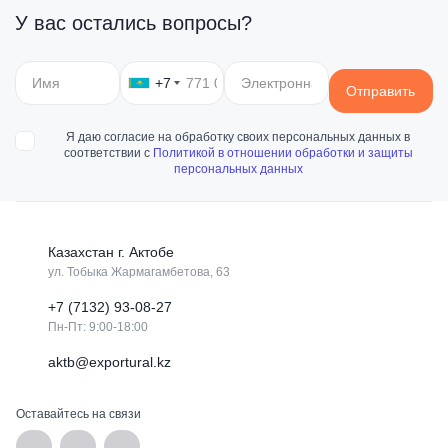
У вас остались вопросы?
Доставка и оплата
+7
Для клиентов действуют индивидуальные условия и
Отправить
скидки, которые зависят от объема продукции, ее
тоннажа и расстояния поставки. При необходимости
мы готовы предоставить отсрочку до 10 дней, в особых
Сумма минимального заказа -
10 000 рублей
.
Я даю согласие на обработку своих персональных данных в
случаях до 30 дней. Отсрочка платежа
соответствии с
Политикой в отношении обработки и защиты
предоставляется постоянным клиентам или крупным и
персональных данных
постоянным заказчикам.
Казахстан г. Актобе
ул. Тобыка Жармагамбетова, 63
+7 (7132) 93-08-27
Пн-Пт: 9:00-18:00
aktb@exportural.kz
Оставайтесь на связи