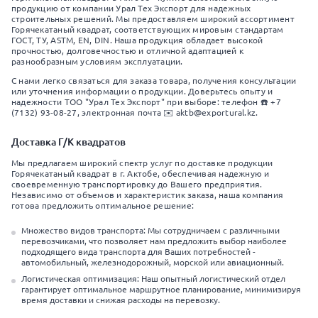
продукцию от компании Урал Тех Экспорт для надежных
строительных решений. Мы предоставляем широкий ассортимент
Горячекатаный квадрат, соответствующих мировым стандартам
ГОСТ, ТУ, ASTM, EN, DIN. Наша продукция обладает высокой
прочностью, долговечностью и отличной адаптацией к
разнообразным условиям эксплуатации.
С нами легко связаться для заказа товара, получения консультации
или уточнения информации о продукции. Доверьтесь опыту и
надежности ТОО "Урал Тех Экспорт" при выборе: телефон ☎️ +7
(7132) 93-08-27, электронная почта ✉️ aktb@exportural.kz.
Доставка Г/К квадратов
Мы предлагаем широкий спектр услуг по доставке продукции
Горячекатаный квадрат в г. Актобе, обеспечивая надежную и
своевременную транспортировку до Вашего предприятия.
Независимо от объемов и характеристик заказа, наша компания
готова предложить оптимальное решение:
Множество видов транспорта: Мы сотрудничаем с различными
перевозчиками, что позволяет нам предложить выбор наиболее
подходящего вида транспорта для Ваших потребностей -
автомобильный, железнодорожный, морской или авиационный.
Логистическая оптимизация: Наш опытный логистический отдел
гарантирует оптимальное маршрутное планирование, минимизируя
время доставки и снижая расходы на перевозку.