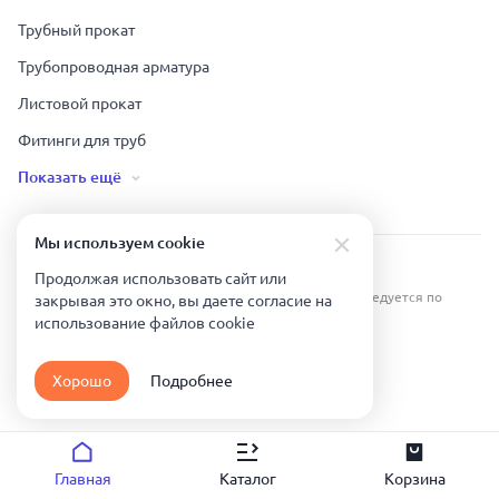
Трубный прокат
Трубопроводная арматура
Листовой прокат
Фитинги для труб
Показать ещё
Мы используем сookie
Урал Тех Экспорт — Казахстан © 2019-
2026
.
Продолжая использовать сайт или
Все права защищены. Копирование информации преследуется по
закрывая это окно, вы даете согласие на
закону.
использование файлов сookie
Карта сайта
Хорошо
Подробнее
Политика конфиденциальности
Главная
Каталог
Корзина