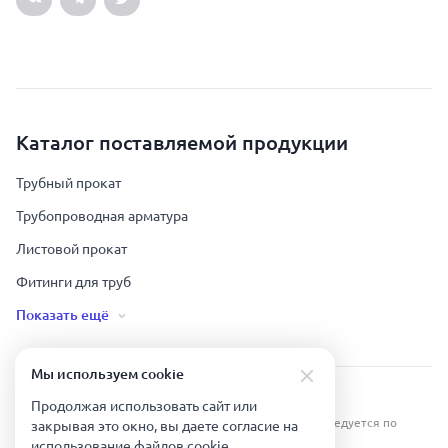
Каталог поставляемой продукции
Трубный прокат
Трубопроводная арматура
Листовой прокат
Фитинги для труб
Показать ещё
Мы используем сookie
Урал Тех Экспорт — Казахстан © 2019-
2026
.
Продолжая использовать сайт или
Все права защищены. Копирование информации преследуется по
закрывая это окно, вы даете согласие на
закону.
использование файлов сookie