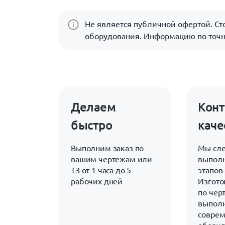
Не является публичной офертой. Сто
оборудования. Информацию по точн
Делаем
Конт
быстро
каче
Выполним заказ по
Мы сле
вашим чертежам или
выполн
ТЗ от 1 часа до 5
этапов 
рабочих дней
Изгото
по чер
выполн
совре