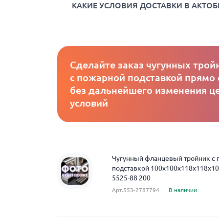
КАКИЕ УСЛОВИЯ ДОСТАВКИ В АКТОБ
Сделайте заказ чугунных трой
с пожарной подставкой прямо 
без дальнейшего изменения це
условий
Чугунный фланцевый тройник с
подставкой 100x100x118x118x10
5525-88 200
Арт.553-2787794
В наличии