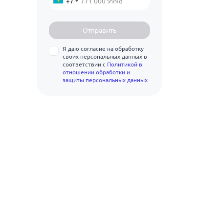
+7
842
400
СЧ21
26
350
945
450
СЧ24
Отправить
28
400
1048
500
СЧ25
Я даю согласие на обработку
30
450
1256
своих персональных данных в
600
СЧ30
соответствии с
Политикой в
34
500
отношении обработки и
700
СЧ35
защиты персональных данных
118
600
800
170
700
900
222
800
1000
274
900
1200
326
1000
1200