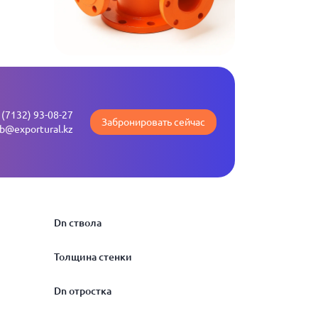
 (7132) 93-08-27
Забронировать сейчас
b@exportural.kz
Dn ствола
Толщина стенки
81
Dn отростка
98