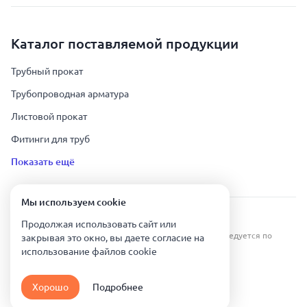
Каталог поставляемой продукции
Трубный прокат
Трубопроводная арматура
Листовой прокат
Фитинги для труб
Показать ещё
Мы используем сookie
Урал Тех Экспорт — Казахстан © 2019-
2026
.
Продолжая использовать сайт или
Все права защищены. Копирование информации преследуется по
закрывая это окно, вы даете согласие на
закону.
использование файлов сookie
Карта сайта
Хорошо
Подробнее
Политика конфиденциальности