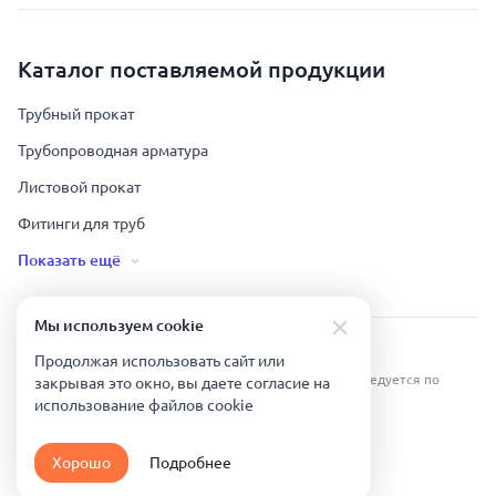
Каталог поставляемой продукции
Трубный прокат
Трубопроводная арматура
Листовой прокат
Фитинги для труб
Показать ещё
Мы используем сookie
Урал Тех Экспорт — Казахстан © 2019-
2026
.
Продолжая использовать сайт или
Все права защищены. Копирование информации преследуется по
закрывая это окно, вы даете согласие на
закону.
использование файлов сookie
Карта сайта
Хорошо
Подробнее
Политика конфиденциальности