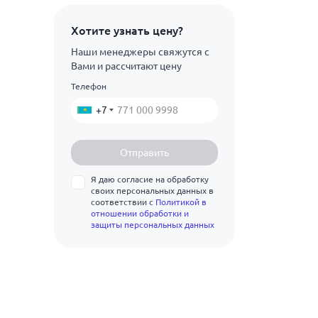
1.5
ГОСТ 5950-2000
3Х3М3Ф
Показать ещё
Хотите узнать цену?
1.6
4Х2В5МФ
Наши менеджеры свяжутся с
1.8
Вами и рассчитают цену
4Х3ВМФ
2
Телефон
Показать ещё
4Х4ВМФС
2.2
+7
4Х5В2ФС
2.5
4Х5МФ1С
Отправить
2.8
4Х5МФС
Я даю согласие на обработку
3
своих персональных данных в
4ХМНФС
соответствии с
Политикой в
3.2
отношении обработки и
4ХМФС
защиты персональных данных
3.5
4ХС
3.8
05Х12Н6Д2МФСГТ
3.9
5Х2МНФ
4