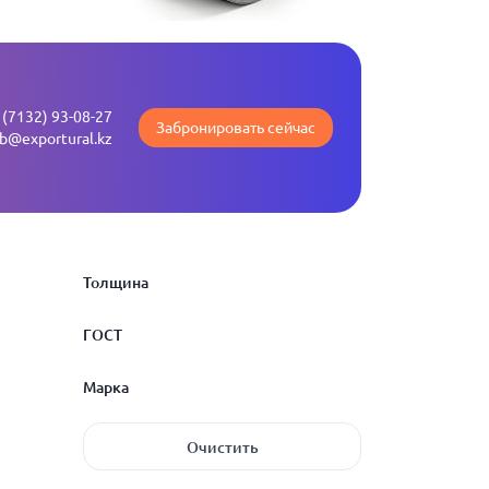
 (7132) 93-08-27
Забронировать сейчас
b@exportural.kz
Толщина
ГОСТ
1.2
Марка
1.3
ГОСТ 1435-99
Очистить
1.4
ГОСТ 19903-2015
3Х2МНФ