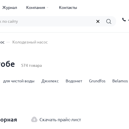
Журнал
Компания
Контакты
сос
Колодезный насос
тобе
574 товара
для чистой воды
Джилекс
Водомет
Grundfos
Belamos
ворная
Скачать прайс-лист