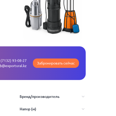
 (7132) 93-08-27
Забронировать сейчас
b@exportural.kz
Бренд/производитель
Напор (м)