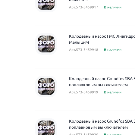
Арт.573-5459917
В наличии
Колодезный насос ГМС Ливгидро
Малыш-М
Арт.573-5459918
В наличии
Колодезный насос Grundfos SBA 3
поплавковым выключателем
Арт.573-5459919
В наличии
Колодезный насос Grundfos SBA 
поплавковым выключателем
Арт.573-5459920
В наличии