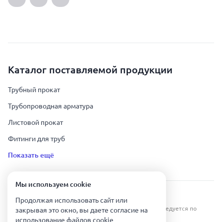
Каталог поставляемой продукции
Трубный прокат
Трубопроводная арматура
Листовой прокат
Фитинги для труб
Показать ещё
Мы используем сookie
Урал Тех Экспорт — Казахстан © 2019-
2026
.
Продолжая использовать сайт или
Все права защищены. Копирование информации преследуется по
закрывая это окно, вы даете согласие на
закону.
использование файлов сookie