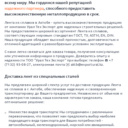
всему миру. Мы гордимся нашей репутацией
надежного партнера
, способного предоставить
высококачественную металлопродукцию в срок.
Лента из сплавов в Актобе - купить высококачественную продукцию
от компании Урал Тех Экспорт для надежных строительных решений.
Мы предоставляем широкий ассортимент Лента из сплавов,
соответствующих мировым стандартам ГОСТ, ТУ, ASTM, EN, DIN.
Наша продукция обладает высокой прочностью, долговечностью и
отличной адаптацией к разнообразным условиям эксплуатации.
С нами легко связаться для заказа товара, получения консультации
или уточнения информации о продукции. Доверьтесь опыту и
надежности ТОО "Урал Тех Экспорт" при выборе: телефон ☎️ +7
(7132) 93-08-27, электронная почта ✉️ aktb@exportural.kz.
Доставка лент из специальных сталей
Мы предлагаем широкий спектр услуг по доставке продукции Лента
из сплавов в г. Актобе, обеспечивая надежную и своевременную
транспортировку до Вашего предприятия. Независимо от объемов и
характеристик заказа, наша компания готова предложить
оптимальное решение:
Множество видов транспорта: Мы сотрудничаем с различными
перевозчиками, что позволяет нам предложить выбор наиболее
подходящего вида транспорта для Ваших потребностей -
автомобильный, железнодорожный, морской или авиационный.