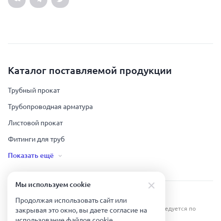
Каталог поставляемой продукции
Трубный прокат
Трубопроводная арматура
Листовой прокат
Фитинги для труб
Показать ещё
Мы используем сookie
Урал Тех Экспорт — Казахстан © 2019-
2026
.
Продолжая использовать сайт или
Все права защищены. Копирование информации преследуется по
закрывая это окно, вы даете согласие на
закону.
использование файлов сookie