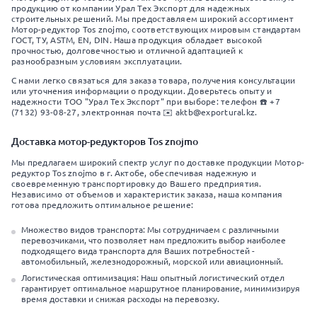
продукцию от компании Урал Тех Экспорт для надежных
строительных решений. Мы предоставляем широкий ассортимент
Мотор-редуктор Tos znojmo, соответствующих мировым стандартам
ГОСТ, ТУ, ASTM, EN, DIN. Наша продукция обладает высокой
прочностью, долговечностью и отличной адаптацией к
разнообразным условиям эксплуатации.
С нами легко связаться для заказа товара, получения консультации
или уточнения информации о продукции. Доверьтесь опыту и
надежности ТОО "Урал Тех Экспорт" при выборе: телефон ☎️ +7
(7132) 93-08-27, электронная почта ✉️ aktb@exportural.kz.
Доставка мотор-редукторов Tos znojmo
Мы предлагаем широкий спектр услуг по доставке продукции Мотор-
редуктор Tos znojmo в г. Актобе, обеспечивая надежную и
своевременную транспортировку до Вашего предприятия.
Независимо от объемов и характеристик заказа, наша компания
готова предложить оптимальное решение:
Множество видов транспорта: Мы сотрудничаем с различными
перевозчиками, что позволяет нам предложить выбор наиболее
подходящего вида транспорта для Ваших потребностей -
автомобильный, железнодорожный, морской или авиационный.
Логистическая оптимизация: Наш опытный логистический отдел
гарантирует оптимальное маршрутное планирование, минимизируя
время доставки и снижая расходы на перевозку.