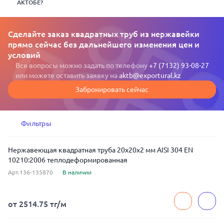
АКТОБЕ?
Сделайте заказ квадратных труб из нержавейки
прямо сейчас без дальнейшего изменения цен и
условий
Все вопросы можно задать по телефону
+7 (7132) 93-08-27
или можете оставить заявку на
aktb@exportural.kz
Забронировать сейчас
Фильтры
Нержавеющая квадратная труба 20x20x2 мм AISI 304 EN
10210:2006 теплодеформированная
Арт.136-135870
В наличии
от 2514.75 тг/м