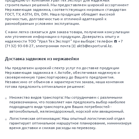
продукцию от компании Урал Тех Экспорт для надежных
строительных решений. Мы предоставляем широкий ассортимент
Нержавеющая задвижка, соответствующих мировым стандартам
ГОСТ, ТУ, ASTM, EN, DIN. Наша продукция обладает высокой
прочностью, долговечностью и отличной адаптацией к
разнообразным условиям эксплуатации.
С нами легко связаться для заказа товара, получения консультации
или уточнения информации о продукции. Доверьтесь опыту и
надежности ТОО "Урал Тех Экспорт" при выборе: телефон ☎️ +7
(7132) 93-08-27, электронная почта ✉️ aktb@exportural.kz.
Доставка задвижек из нержавейки
Мы предлагаем широкий спектр услуг по доставке продукции
Нержавеющая задвижка в г. Актобе, обеспечивая надежную и
своевременную транспортировку до Вашего предприятия.
Независимо от объемов и характеристик заказа, наша компания
готова предложить оптимальное решение:
Множество видов транспорта: Мы сотрудничаем с различными
перевозчиками, что позволяет нам предложить выбор наиболее
подходящего вида транспорта для Ваших потребностей -
автомобильный, железнодорожный, морской или авиационный.
Логистическая оптимизация: Наш опытный логистический отдел
гарантирует оптимальное маршрутное планирование, минимизируя
время доставки и снижая расходы на перевозку.