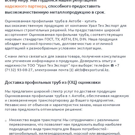
всему миру. Мы гордимся нашей репутацией
надежного партнера
, способного предоставить
высококачественную металлопродукцию в срок.
Оцинкованная профильная труба в Актобе - купить
высококачественную продукцию от компании Урал Тех Экспорт для
надежных строительных решений. Мы предоставляем широкий
ассортимент Оцинкованная профильная труба, соответствующих
мировым стандартам ГОСТ, ТУ, ASTM, EN, DIN. Наша продукция
обладает высокой прочностью, долговечностью и отличной
адаптацией к разнообразным условиям эксплуатации.
С нами легко связаться для заказа товара, получения консультации
или уточнения информации о продукции. Доверьтесь опыту и
надежности ТОО "Урал Тех Экспорт" при выборе: телефон ☎️ +7
(7132) 93-08-27, электронная почта ✉️ aktb@exportural.kz.
Доставка профильных труб из (ОЦ) оцинковки
Мы предлагаем широкий спектр услуг по доставке продукции
Оцинкованная профильная труба в г. Актобе, обеспечивая надежную
и своевременную транспортировку до Вашего предприятия.
Независимо от объемов и характеристик заказа, наша компания
готова предложить оптимальное решение:
Множество видов транспорта: Мы сотрудничаем с различными
перевозчиками, что позволяет нам предложить выбор наиболее
подходящего вида транспорта для Ваших потребностей -
автомобильный, железнодорожный, морской или авиационный.