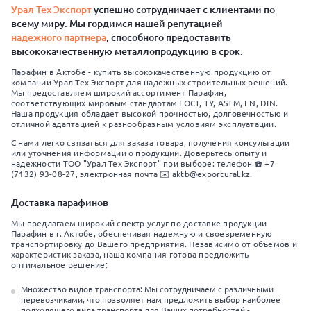
Урал Тех Экспорт
успешно сотрудничает с клиентами по
всему миру. Мы гордимся нашей репутацией
надежного партнера
, способного предоставить
высококачественную металлопродукцию в срок.
Парафин в Актобе - купить высококачественную продукцию от
компании Урал Тех Экспорт для надежных строительных решений.
Мы предоставляем широкий ассортимент Парафин,
соответствующих мировым стандартам ГОСТ, ТУ, ASTM, EN, DIN.
Наша продукция обладает высокой прочностью, долговечностью и
отличной адаптацией к разнообразным условиям эксплуатации.
С нами легко связаться для заказа товара, получения консультации
или уточнения информации о продукции. Доверьтесь опыту и
надежности ТОО "Урал Тех Экспорт" при выборе: телефон ☎️ +7
(7132) 93-08-27, электронная почта ✉️ aktb@exportural.kz.
Доставка парафинов
Мы предлагаем широкий спектр услуг по доставке продукции
Парафин в г. Актобе, обеспечивая надежную и своевременную
транспортировку до Вашего предприятия. Независимо от объемов и
характеристик заказа, наша компания готова предложить
оптимальное решение:
Множество видов транспорта: Мы сотрудничаем с различными
перевозчиками, что позволяет нам предложить выбор наиболее
подходящего вида транспорта для Ваших потребностей -