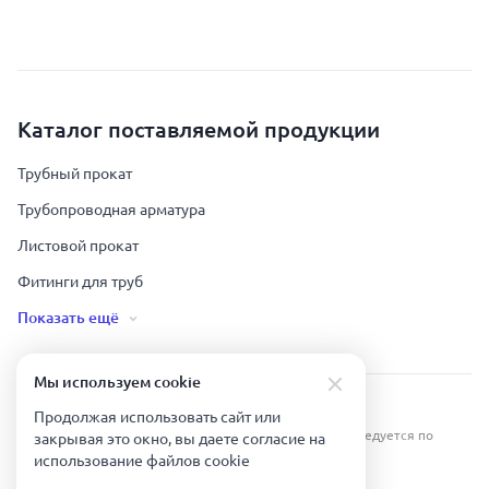
Каталог поставляемой продукции
Трубный прокат
Трубопроводная арматура
Листовой прокат
Фитинги для труб
Показать ещё
Мы используем сookie
Урал Тех Экспорт — Казахстан © 2019-
2026
.
Продолжая использовать сайт или
Все права защищены. Копирование информации преследуется по
закрывая это окно, вы даете согласие на
закону.
использование файлов сookie