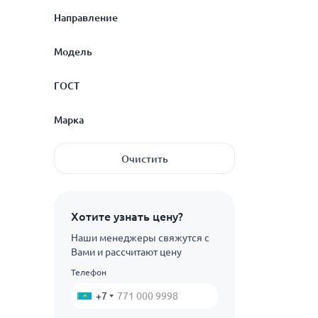
80
с электроприводом
Направление
600
Показать ещё
700
с выдвижным шпинделем
Модель
800
двухсторонняя
ГОСТ
1000
односторонняя
30лс901р
Марка
1200
30с901р
1400
ГОСТ 22642-88
Очистить
31с901рМ
1600
09Г2С
1800
20ГЛ
Хотите узнать цену?
2000
20Ч13
Наши менеджеры свяжутся с
2200
Вами и рассчитают цену
25ГЛ
Телефон
2400
Показать ещё
25Л
+7
40Х