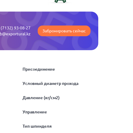
 (7132) 93-08-27
Забронировать сейчас
b@exportural.kz
Присоединение
Условный диаметр прохода
муфтовая
Давление (кг/см2)
приварная
300
Управление
фланцевая
400
0.3
Тип шпинделя
500