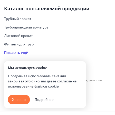
Каталог поставляемой продукции
Трубный прокат
Трубопроводная арматура
Листовой прокат
Фитинги для труб
Показать ещё
Мы используем сookie
Урал Тех Экспорт — Казахстан © 2019-
2026
.
Продолжая использовать сайт или
Все права защищены. Копирование информации преследуется по
закрывая это окно, вы даете согласие на
закону.
использование файлов сookie
Карта сайта
Хорошо
Подробнее
Политика конфиденциальности