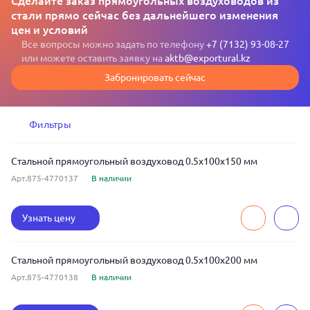
Сделайте заказ прямоугольных воздуховодов из
стали прямо сейчас без дальнейшего изменения
цен и условий
Все вопросы можно задать по телефону
+7 (7132) 93-08-27
или можете оставить заявку на
aktb@exportural.kz
Забронировать сейчас
Фильтры
Стальной прямоугольный воздуховод 0.5x100x150 мм
Арт.875-4770137
В наличии
Узнать цену
Стальной прямоугольный воздуховод 0.5x100x200 мм
Арт.875-4770138
В наличии