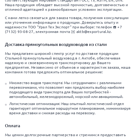
соответствующих мировым стандартам ГОСТ, ТУ, ASTM, EN, DIN.
Наша продукция обладает высокой прочностью, долговечностью и
отличной адаптацией к разнообразным условиям эксплуатации.
С нами легко связаться для заказа товара, получения консультации
или уточнения информации о продукции. Доверьтесь опыту и
надежности ТОО "Урал Тех Экспорт" при выборе: телефон ☎️ +7
(7132) 93-08-27, электронная почта ✉️ aktb@exportural.kz.
Доставка прямоугольных воздуховодов из стали
Мы предлагаем широкий спектр услуг по доставке продукции
Стальной прямоугольный воздуховод в г. Актобе, обеспечивая
надежную и своевременную транспортировку до Вашего
предприятия. Независимо от объемов и характеристик заказа, наша
компания готова предложить оптимальное решение:
Множество видов транспорта: Мы сотрудничаем с различными
перевозчиками, что позволяет нам предложить выбор наиболее
подходящего вида транспорта для Ваших потребностей -
автомобильный, железнодорожный, морской или авиационный.
Логистическая оптимизация: Наш опытный логистический отдел
гарантирует оптимальное маршрутное планирование, минимизируя
время доставки и снижая расходы на перевозку.
Оплата
Мы ценим долгосрочные партнерства и стремимся предоставить