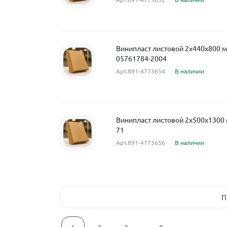
Винипласт листовой 2x440x800 м
05761784-2004
Арт.891-4773654
В наличии
Винипласт листовой 2x500x1300
71
Арт.891-4773656
В наличии
П