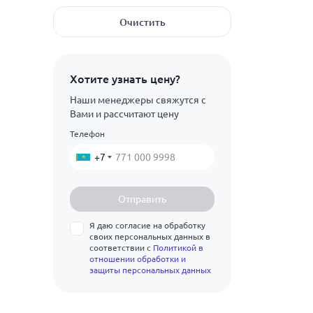
500
Показать ещё
3
ГОСТ 9639-71
2000
Очистить
3.5
ТУ 2246-410-05761784-2004
Показать ещё
ВН
4
ВНЭ
Хотите узнать цену?
4.5
Наши менеджеры свяжутся с
5
Вами и рассчитают цену
Телефон
5.5
+7
6
6.5
Отправить
7
Я даю согласие на обработку
7.5
своих персональных данных в
соответствии с
Политикой в
отношении обработки и
8
защиты персональных данных
9
10