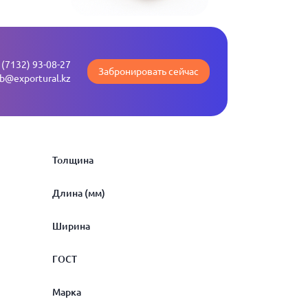
 (7132) 93-08-27
Забронировать сейчас
b@exportural.kz
Толщина
Длина (мм)
1
Ширина
1.5
800
ГОСТ
2
1300
440
Марка
2.5
1500