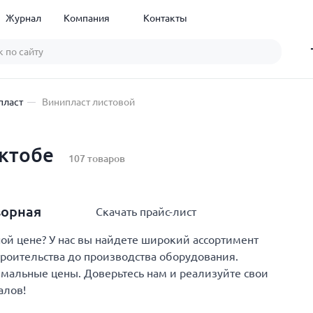
Журнал
Компания
Контакты
пласт
Винипласт листовой
Актобе
107 товаров
ворная
Скачать прайс-лист
й цене? У нас вы найдете широкий ассортимент
троительства до производства оборудования.
имальные цены. Доверьтесь нам и реализуйте свои
алов!