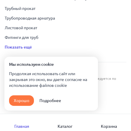
Трубный прокат
Трубопроводная арматура
Листовой прокат
Фитинги для труб
Показать ещё
Мы используем сookie
Урал Тех Экспорт — Казахстан © 2019-
2026
.
Продолжая использовать сайт или
Все права защищены. Копирование информации преследуется по
закрывая это окно, вы даете согласие на
закону.
использование файлов сookie
Карта сайта
Хорошо
Подробнее
Политика конфиденциальности
Главная
Каталог
Корзина