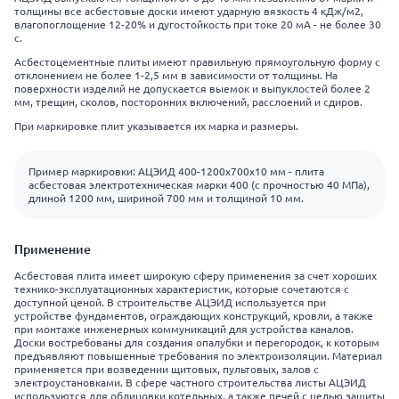
толщины все асбестовые доски имеют ударную вязкость 4 кДж/м2,
влагопоглощение 12-20% и дугостойкость при токе 20 мА - не более 30
с.
Асбестоцементные плиты имеют правильную прямоугольную форму с
отклонением не более 1-2,5 мм в зависимости от толщины. На
поверхности изделий не допускается выемок и выпуклостей более 2
мм, трещин, сколов, посторонних включений, расслоений и сдиров.
При маркировке плит указывается их марка и размеры.
Пример маркировки: АЦЭИД 400-1200x700x10 мм - плита
асбестовая электротехническая марки 400 (с прочностью 40 МПа),
длиной 1200 мм, шириной 700 мм и толщиной 10 мм.
Применение
Асбестовая плита имеет широкую сферу применения за счет хороших
технико-эксплуатационных характеристик, которые сочетаются с
доступной ценой. В строительстве АЦЭИД используется при
устройстве фундаментов, ограждающих конструкций, кровли, а также
при монтаже инженерных коммуникаций для устройства каналов.
Доски востребованы для создания опалубки и перегородок, к которым
предъявляют повышенные требования по электроизоляции. Материал
применяется при возведении щитовых, пультовых, залов с
электроустановками. В сфере частного строительства листы АЦЭИД
используются для облицовки котельных, а также печей с целью защиты