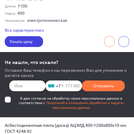
1100
Длина
400
Марка
электротехническая
Назначение
10
Толщина
Все характеристики
800
Ширина
Узнать цену
Не нашли, что искали?
Оставьте Ваш телефон и мы перезвоним Вам для уточнения и
расчета заказа
+7
Отправить
Я даю согласие на обработку своих персональных данных в
соответствии с
Политикой в отношении обработки и защиты
персональных данных
Асбестоцементная плита (доска) АЦЭИД 400-1200x800x10 мм
ГОСТ 4248-92