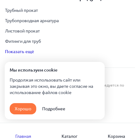
Трубный прокат
Трубопроводная арматура
Листовой прокат
Фитинги для труб
Показать ещё
Мы используем сookie
Урал Тех Экспорт — Казахстан © 2019-
2026
.
Продолжая использовать сайт или
Все права защищены. Копирование информации преследуется по
закрывая это окно, вы даете согласие на
закону.
использование файлов сookie
Карта сайта
Хорошо
Подробнее
Политика конфиденциальности
Главная
Каталог
Корзина