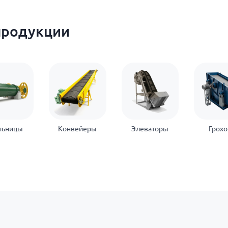
продукции
льницы
Конвейеры
Элеваторы
Грох