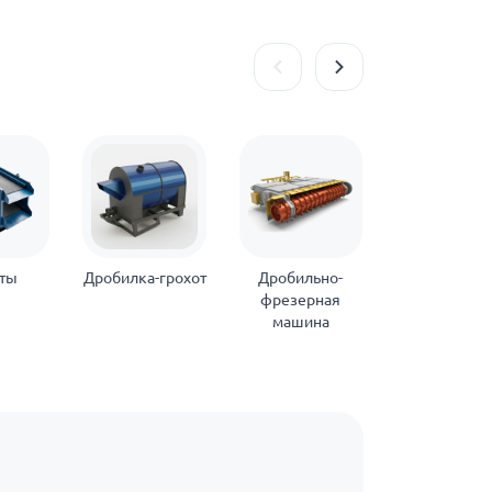
оты
Дробилка-грохот
Дробильно-
Редуктор
фрезерная
машина