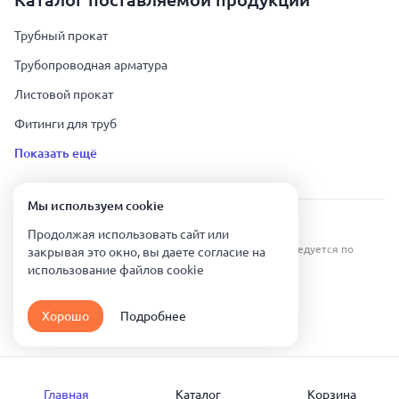
Трубный прокат
Трубопроводная арматура
Листовой прокат
Фитинги для труб
Показать ещё
Мы используем сookie
Урал Тех Экспорт — Казахстан © 2019-
2026
.
Продолжая использовать сайт или
Все права защищены. Копирование информации преследуется по
закрывая это окно, вы даете согласие на
закону.
использование файлов сookie
Карта сайта
Хорошо
Подробнее
Политика конфиденциальности
Главная
Каталог
Корзина