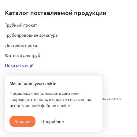
Каталог поставляемой продукции
Трубный прокат
Трубопроводная арматура
Листовой прокат
Фитинги для труб
Показать ещё
Мы используем сookie
Урал Тех Экспорт — Казахстан © 2019-
2026
.
Продолжая использовать сайт или
Все права защищены. Копирование информации преследуется по
закрывая это окно, вы даете согласие на
закону.
использование файлов сookie
Карта сайта
Хорошо
Подробнее
Политика конфиденциальности