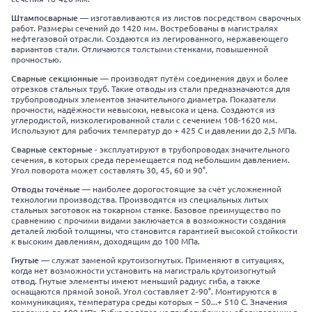
Штампосварные
— изготавливаются из листов посредством сварочных
работ. Размеры сечений до 1420 мм. Востребованы в магистралях
нефтегазовой отрасли. Создаются из легированного, нержавеющего
вариантов стали. Отличаются толстыми стенками, повышенной
прочностью.
Сварные секционные
— производят путём соединения двух и более
отрезков стальных труб. Такие отводы из стали предназначаются для
трубопроводных элементов значительного диаметра. Показатели
прочности, надёжности невысоки, невысока и цена. Создаются из
углеродистой, низколегированной стали с сечением 108-1620 мм.
Используют для рабочих температур до + 425 C и давлении до 2,5 МПа.
Сварные секторные
- эксплуатируют в трубопроводах значительного
сечения, в которых среда перемещается под небольшим давлением.
Угол поворота может составлять 30, 45, 60 и 90°.
Отводы точёные
— наиболее дорогостоящие за счёт усложненной
технологии производства. Производятся из специальных литых
стальных заготовок на токарном станке. Базовое преимущество по
сравнению с прочими видами заключается в возможности создания
деталей любой толщины, что становится гарантией высокой стойкости
к высоким давлениям, доходящим до 100 МПа.
Гнутые
— служат заменой крутоизогнутых. Применяют в ситуациях,
когда нет возможности установить на магистраль крутоизогнутый
отвод. Гнутые элементы имеют меньший радиус гиба, а также
оснащаются прямой зоной. Угол составляет 2-90°. Монтируются в
коммуникациях, температура среды которых − 50...+ 510 C. Значения