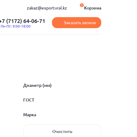
0
zakaz@exportural.kz
Корзина
+7 (7172) 64-06-71
Заказать звонок
Пн-Пт: 9:00-18:00
Диаметр (мм)
ГОСТ
70
Марка
100
ГОСТ 19807-91
Очистить
170