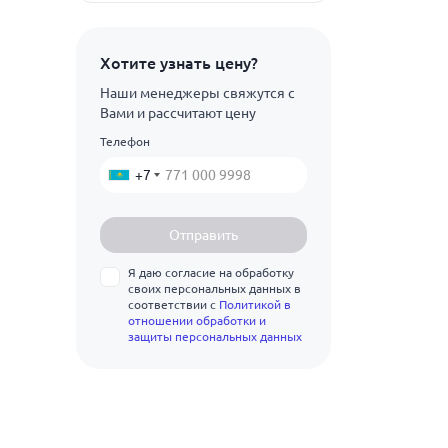
3М
230
АТ-6
Показать ещё
Хотите узнать цену?
270
ВТ1
Наши менеджеры свяжутся с
272
Вами и рассчитают цену
ВТ1-0
320
Телефон
Показать ещё
ВТ1-1
360
+7
ВТ14
380
ВТ15
Отправить
395
ВТ16
Я даю согласие на обработку
397
своих персональных данных в
ВТ20
соответствии с
Политикой в
400
отношении обработки и
ВТ22
защиты персональных данных
410
ВТ23
420
ВТ3-1
425
ВТ5