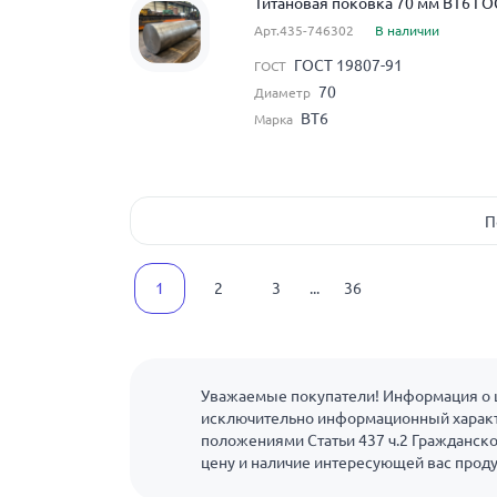
Титановая поковка 70 мм ВТ6 ГО
Арт.435-746302
В наличии
ГОСТ 19807-91
ГОСТ
70
Диаметр
ВТ6
Марка
П
1
2
3
...
36
Уважаемые покупатели! Информация о ц
исключительно информационный характ
положениями Статьи 437 ч.2 Гражданско
цену и наличие интересующей вас прод