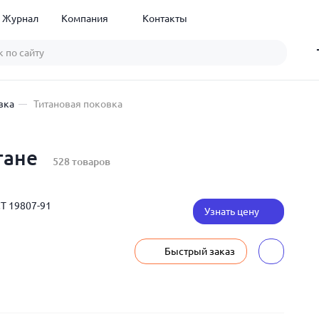
Журнал
Компания
Контакты
вка
Титановая поковка
тане
528 товаров
Т 19807-91
Узнать цену
Быстрый заказ