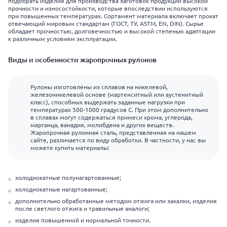
подобрать изделия для производства заготовок продукции высокой
прочности и износостойкости, которые впоследствии используются
при повышенных температурах. Сортамент материала включает прокат
отвечающий мировым стандартам (ГОСТ, ТУ, ASTM, EN, DIN). Сырье
обладает прочностью, долговечностью и высокой степенью адаптации
к различным условиям эксплуатации.
Виды и особенности жаропрочных рулонов
Рулоны изготовлены из сплавов на никелевой,
железоникелевой основе (мартенситный или аустенитный
класс), способных выдержать заданные нагрузки при
температурах 500-1000 градусов С. При этом дополнительно
в сплавах могут содержаться примеси хрома, углерода,
марганца, ванадия, молибдена и других веществ.
Жаропрочная рулонная сталь, представленная на нашем
сайте, различается по виду обработки. В частности, у нас вы
можете купить материалы:
холоднокатные полунагартованные;
холоднокатные нагартованные;
дополнительно обработанные методом отжига или закалки, изделия
после светлого отжига и травильные аналоги;
изделия повышенной и нормальной точности.