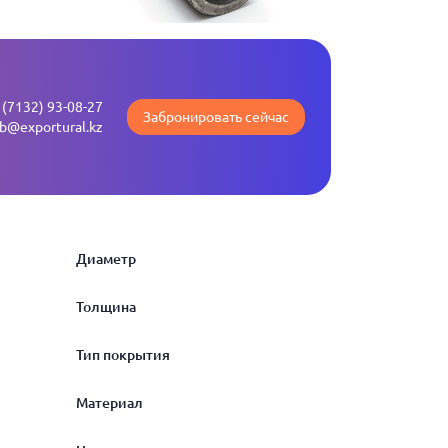
 (7132) 93-08-27
Забронировать сейчас
b@exportural.kz
Диаметр
Толщина
5
Тип покрытия
6
0.2
Материал
7
0.3
оцинкованная