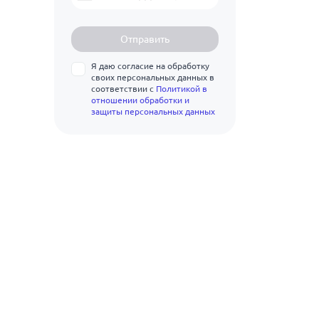
2.8
12Х18Н10Т
21
3
12Х8
Отправить
22
3.2
12Х8ВФ
Я даю согласие на обработку
23
3.5
своих персональных данных в
15Х5
соответствии с
Политикой в
24
отношении обработки и
4
15Х5ВФ
защиты персональных данных
25
4.5
15Х5М
26
5
17Г1С
27
5.5
20Х
28
6
40Х
30
6.5
Ст10
32
7
Ст20
34
7.5
Ст3
36
8
Ст35