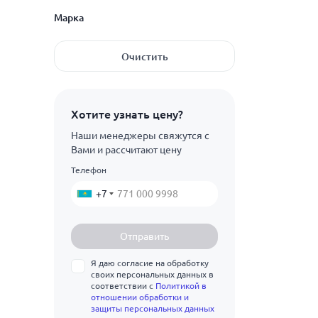
Показать ещё
30
стальная
Марка
3
32
Показать ещё
3.2
ГОСТ 32528-2013
Очистить
35
3.5
09Г2С
38
4
10Г2
Хотите узнать цену?
40
4.5
12ХН2
Наши менеджеры свяжутся с
42
5
Вами и рассчитают цену
15ХМ
45
Телефон
5.5
Показать ещё
20Х
50
+7
6
30ХГСА
51
6.5
30ХМА
Отправить
54
7
40Х
Я даю согласие на обработку
57
7.5
своих персональных данных в
Ст10
соответствии с
Политикой в
60
отношении обработки и
8
Ст20
защиты персональных данных
68