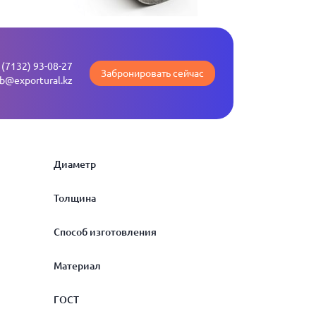
 (7132) 93-08-27
Забронировать сейчас
b@exportural.kz
Диаметр
Толщина
20
Способ изготовления
22
2.5
Материал
25
2.6
горячедеформированная
ГОСТ
28
2.8