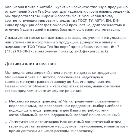
Магниевая плита в Актобе - купить высококачественную продукцию
от компании Урал Тех Экспорт для надежных строительных решений.
Мы предоставляем широкий ассортимент Магниевая плита,
соответствующих мировым стандартам ГОСТ, ТУ, ASTM, EN, DIN.
Наша продукция обладает высокой прочностью, долговечностью и
отличной адаптацией к разнообразным условиям эксплуатации.
С нами легко связаться для заказа товара, получения консультации
или уточнения информации о продукции. Доверьтесь опыту и
надежности ТОО "Урал Тех Экспорт" при выборе: телефон ☎️ +7
(7132) 93-08-27, электронная почта ✉️ aktb@exportural.kz.
Доставка плит из магния
Мы предлагаем широкий спектр услуг по доставке продукции
Магниевая плита в г. Актобе, обеспечивая надежную и
своевременную транспортировку до Вашего предприятия.
Независимо от объемов и характеристик заказа, наша компания
готова предложить оптимальное решение:
Множество видов транспорта: Мы сотрудничаем с различными
перевозчиками, что позволяет нам предложить выбор наиболее
подходящего вида транспорта для Ваших потребностей -
автомобильный, железнодорожный, морской или авиационный.
Логистическая оптимизация: Наш опытный логистический отдел
гарантирует оптимальное маршрутное планирование, минимизируя
время доставки и снижая расходы на перевозку.