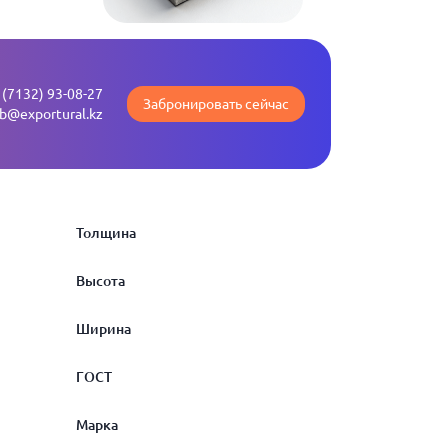
 (7132) 93-08-27
Забронировать сейчас
b@exportural.kz
Толщина
Высота
5
Ширина
5.5
80
ГОСТ
6
100
60
Марка
6.5
125