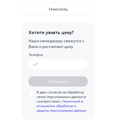
80
Показать ещё
7
ГОСТ 12947-67
160
Очистить
100
7.5
ГОСТ 19903-2015
Показать ещё
200
05кп
125
Показать ещё
8
250
5ХНМ
Показать ещё
Хотите узнать цену?
160
8.5
320
08кп
Наши менеджеры свяжутся с
200
9
Вами и рассчитают цену
360
08пс
250
Телефон
9.5
Показать ещё
400
09Г2
320
10
450
09Г2С
400
10.5
500
10Г2С1
Отправить
500
11
560
10кп
Я даю согласие на обработку
510
11.5
своих персональных данных в
630
10пс
соответствии с
Политикой в
600
отношении обработки и
12
710
10ХСНД
защиты персональных данных
650
12.5
800
11кп
670
13