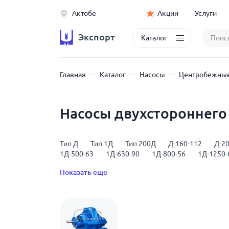
Актобе
Акции
Услуги
Экспорт
Каталог
Главная
Каталог
Насосы
Центробежные
Насосы двухстороннего
Тип Д
Тип 1Д
Тип 200Д
Д-160-112
Д-20
1Д-500-63
1Д-630-90
1Д-800-56
1Д-1250-
Показать еще