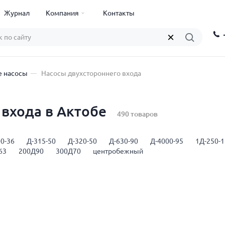
Журнал
Компания
Контакты
 насосы
Насосы двухстороннего входа
 входа в Актобе
490 товаров
0-36
Д-315-50
Д-320-50
Д-630-90
Д-4000-95
1Д-250-
63
200Д90
300Д70
центробежный