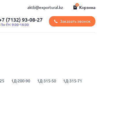
0
aktb@exportural.kz
Корзина
+7 (7132) 93-08-27
Заказать звонок
Пн-Пт: 9:00-18:00
125
1Д-200-90
1Д-315-50
1Д-315-71