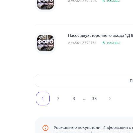
Арт.561-2792796
В наличии
Насос двухстороннего входа 1Д 
Арт.561-2792781
В наличии
П
1
2
3
...
33
Уважаемые покупатели! Информация о ц