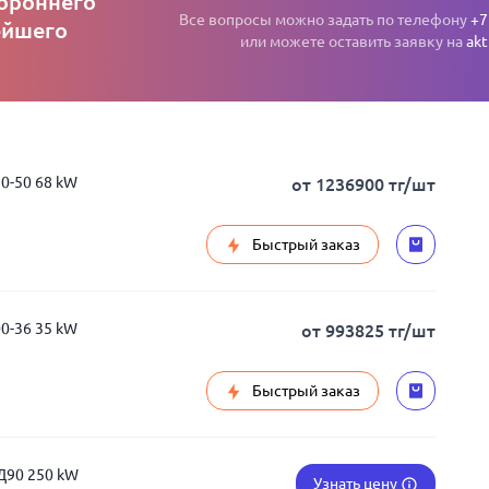
тороннего
Все вопросы можно задать по телефону
+7
ейшего
или можете оставить заявку на
akt
20-50 68 kW
от 1236900 тг/шт
Быстрый заказ
00-36 35 kW
от 993825 тг/шт
Быстрый заказ
Д90 250 kW
Узнать цену