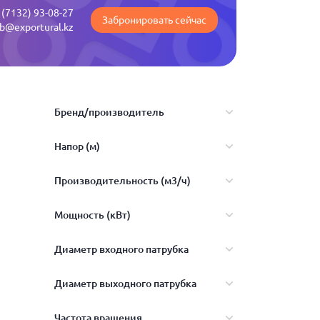
 (7132) 93-08-27
Забронировать сейчас
b@exportural.kz
Бренд/производитель
Напор (м)
Wilo
Производительность (м3/ч)
ГМС Ливгидромаш
9
Мощность (кВт)
Показать ещё
10
70
Диаметр входного патрубка
11
75
1.1
Диаметр выходного патрубка
13
80
1.5
Показать ещё
14
65
Частота вращения
90