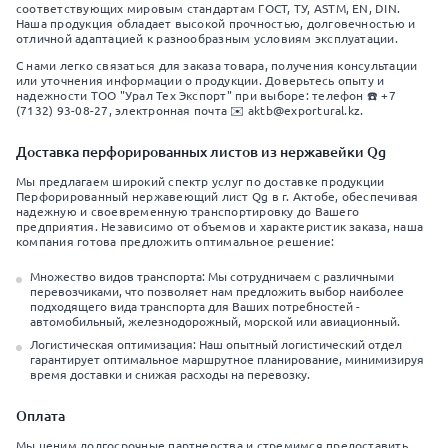
соответствующих мировым стандартам ГОСТ, ТУ, ASTM, EN, DIN.
Наша продукция обладает высокой прочностью, долговечностью и
отличной адаптацией к разнообразным условиям эксплуатации.
С нами легко связаться для заказа товара, получения консультации
или уточнения информации о продукции. Доверьтесь опыту и
надежности ТОО "Урал Тех Экспорт" при выборе: телефон ☎️ +7
(7132) 93-08-27, электронная почта ✉️ aktb@exportural.kz.
Доставка перфорированных листов из нержавейки Qg
Мы предлагаем широкий спектр услуг по доставке продукции
Перфорированный нержавеющий лист Qg в г. Актобе, обеспечивая
надежную и своевременную транспортировку до Вашего
предприятия. Независимо от объемов и характеристик заказа, наша
компания готова предложить оптимальное решение:
Множество видов транспорта: Мы сотрудничаем с различными
перевозчиками, что позволяет нам предложить выбор наиболее
подходящего вида транспорта для Ваших потребностей -
автомобильный, железнодорожный, морской или авиационный.
Логистическая оптимизация: Наш опытный логистический отдел
гарантирует оптимальное маршрутное планирование, минимизируя
время доставки и снижая расходы на перевозку.
Оплата
Мы ценим долгосрочные партнерства и стремимся предоставить