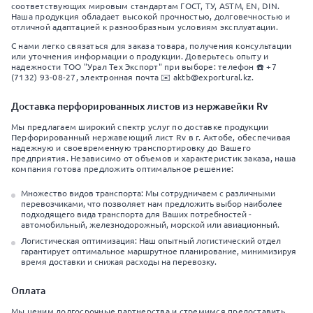
соответствующих мировым стандартам ГОСТ, ТУ, ASTM, EN, DIN.
Наша продукция обладает высокой прочностью, долговечностью и
отличной адаптацией к разнообразным условиям эксплуатации.
С нами легко связаться для заказа товара, получения консультации
или уточнения информации о продукции. Доверьтесь опыту и
надежности ТОО "Урал Тех Экспорт" при выборе: телефон ☎️ +7
(7132) 93-08-27, электронная почта ✉️ aktb@exportural.kz.
Доставка перфорированных листов из нержавейки Rv
Мы предлагаем широкий спектр услуг по доставке продукции
Перфорированный нержавеющий лист Rv в г. Актобе, обеспечивая
надежную и своевременную транспортировку до Вашего
предприятия. Независимо от объемов и характеристик заказа, наша
компания готова предложить оптимальное решение:
Множество видов транспорта: Мы сотрудничаем с различными
перевозчиками, что позволяет нам предложить выбор наиболее
подходящего вида транспорта для Ваших потребностей -
автомобильный, железнодорожный, морской или авиационный.
Логистическая оптимизация: Наш опытный логистический отдел
гарантирует оптимальное маршрутное планирование, минимизируя
время доставки и снижая расходы на перевозку.
Оплата
Мы ценим долгосрочные партнерства и стремимся предоставить