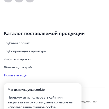
Каталог поставляемой продукции
Трубный прокат
Трубопроводная арматура
Листовой прокат
Фитинги для труб
Показать ещё
Мы используем сookie
Урал Тех Экспорт — Казахстан © 2019-
2026
.
Продолжая использовать сайт или
Все права защищены. Копирование информации преследуется по
закрывая это окно, вы даете согласие на
закону.
использование файлов сookie