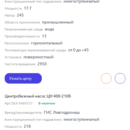
многоступенчатый
Конструкционный тип гидравлики
17.7
Мощность
245
Напор
промышленный
Область применения
вода
Перекачиваемая среда
13
Производительность
горизонтальный
Расположение
от 0 до +45
Температура перекачиваемой среды
поверхностный
Установка
2950
Частота вращения
Узнать цену
Центробежный насос ЦН 400-210б
Арт.563-5460727
В наличии
ГМС Ливгидромаш
Бренд/производитель
многоступенчатый
Конструкционный тип гидравлики
218
Мощность