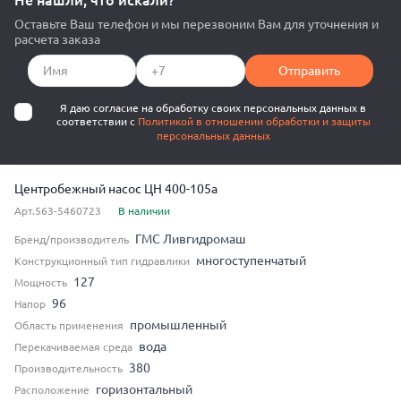
Не нашли, что искали?
Оставьте Ваш телефон и мы перезвоним Вам для уточнения и
расчета заказа
Отправить
Я даю согласие на обработку своих персональных данных в
соответствии с
Политикой в отношении обработки и защиты
персональных данных
Центробежный насос ЦН 400-105а
Арт.563-5460723
В наличии
ГМС Ливгидромаш
Бренд/производитель
многоступенчатый
Конструкционный тип гидравлики
127
Мощность
96
Напор
промышленный
Область применения
вода
Перекачиваемая среда
380
Производительность
горизонтальный
Расположение