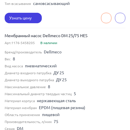
самовсасывающий
Тип всасывания
Узнать цену
Мембранный насос Dellmeco DM 25/75 HES
Арт.1176-5458205
В наличии
Dellmeco
Бренд/производитель
8
Вес
пневматический
Вид насоса
ДУ 25
Диаметр входного патрубка
ДУ 25
Диаметр выходного патрубка
8
Максимальное давление
5
Максимальный диаметр твердых частиц
нержавеющая сталь
Материал корпуса
EPDM (пищевая резина)
Материал мембран
пищевой
Область применения
75
Производительность, л/мин
DM
Серия