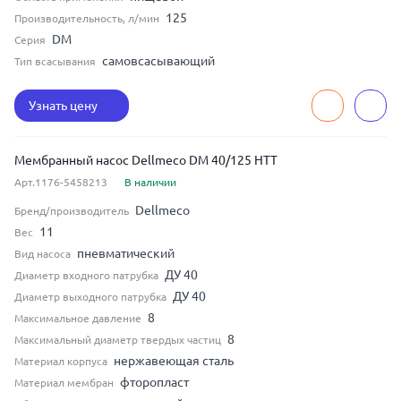
125
Производительность, л/мин
DM
Серия
самовсасывающий
Тип всасывания
Узнать цену
Мембранный насос Dellmeco DM 40/125 HTT
Арт.1176-5458213
В наличии
Dellmeco
Бренд/производитель
11
Вес
пневматический
Вид насоса
ДУ 40
Диаметр входного патрубка
ДУ 40
Диаметр выходного патрубка
8
Максимальное давление
8
Максимальный диаметр твердых частиц
нержавеющая сталь
Материал корпуса
фторопласт
Материал мембран