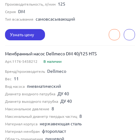
125
Производительность, л/мин
DM
Серия
самовсасывающий
Тип всасывания
Узнать цену
Мембранный насос Dellmeco DM 40/125 HTS
Арт.1176-5458212
В наличии
Dellmeco
Бренд/производитель
11
Вес
пневматический
Вид насоса
ДУ 40
Диаметр входного патрубка
ДУ 40
Диаметр выходного патрубка
8
Максимальное давление
8
Максимальный диаметр твердых частиц
нержавеющая сталь
Материал корпуса
фторопласт
Материал мембран
пищевой
Область применения