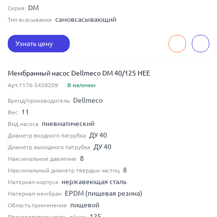
DM
Серия
самовсасывающий
Тип всасывания
Узнать цену
Мембранный насос Dellmeco DM 40/125 HEE
Арт.1176-5458209
В наличии
Dellmeco
Бренд/производитель
11
Вес
пневматический
Вид насоса
ДУ 40
Диаметр входного патрубка
ДУ 40
Диаметр выходного патрубка
8
Максимальное давление
8
Максимальный диаметр твердых частиц
нержавеющая сталь
Материал корпуса
EPDM (пищевая резина)
Материал мембран
пищевой
Область применения
125
Производительность, л/мин