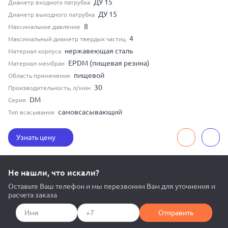
ДУ 15
Диаметр входного патрубка
ДУ 15
Диаметр выходного патрубка
8
Максимальное давление
4
Максимальный диаметр твердых частиц
нержавеющая сталь
Материал корпуса
EPDM (пищевая резина)
Материал мембран
пищевой
Область применения
30
Производительность, л/мин
DM
Серия
самовсасывающий
Тип всасывания
Узнать цену
Не нашли, что искали?
Оставьте Ваш телефон и мы перезвоним Вам для уточнения и
расчета заказа
Отправить