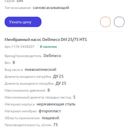
DM
Серия
самовсасывающий
Тип всасывания
Узнать цену
Мембранный насос Dellmeco DM 25/75 HTS
Арт.1176-5458207
В наличии
Dellmeco
Бренд/производитель
8
Вес
пневматический
Вид насоса
ДУ 25
Диаметр входного патрубка
ДУ 25
Диаметр выходного патрубка
8
Максимальное давление
5
Максимальный диаметр твердых частиц
нержавеющая сталь
Материал корпуса
фторопласт
Материал мембран
пищевой
Область применения
75
Производительность, л/мин