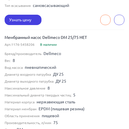
самовсасывающий
Тип всасывания
Узнать цену
Мембранный насос Dellmeco DM 25/75 HET
Арт.1176-5458206
В наличии
Dellmeco
Бренд/производитель
8
Вес
пневматический
Вид насоса
ДУ 25
Диаметр входного патрубка
ДУ 25
Диаметр выходного патрубка
8
Максимальное давление
5
Максимальный диаметр твердых частиц
нержавеющая сталь
Материал корпуса
EPDM (пищевая резина)
Материал мембран
пищевой
Область применения
75
Производительность, л/мин