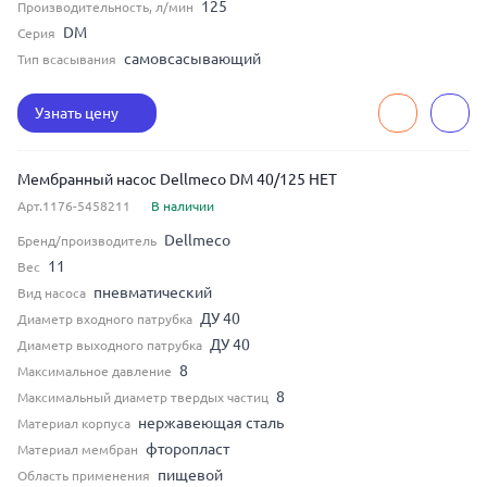
125
Производительность, л/мин
DM
Серия
самовсасывающий
Тип всасывания
Узнать цену
Мембранный насос Dellmeco DM 40/125 HET
Арт.1176-5458211
В наличии
Dellmeco
Бренд/производитель
11
Вес
пневматический
Вид насоса
ДУ 40
Диаметр входного патрубка
ДУ 40
Диаметр выходного патрубка
8
Максимальное давление
8
Максимальный диаметр твердых частиц
нержавеющая сталь
Материал корпуса
фторопласт
Материал мембран
пищевой
Область применения