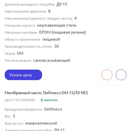
ДУ 15
Диаметр выходного патрубка
8
Максимальное давление
4
Максимальный диаметр твердых частиц
нержавеющая сталь
Материал корпуса
EPDM (пищевая резина)
Материал мембран
пищевой
Область применения
30
Производительность, л/мин
DM
Серия
самовсасывающий
Тип всасывания
Узнать цену
Мембранный насос Dellmeco DM 15/30 HES
Арт.1176-5458200
В наличии
Dellmeco
Бренд/производитель
5
Вес
пневматический
Вид насоса
ДУ 15
Диаметр входного патрубка