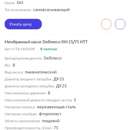
DM
Серия
самовсасывающий
Тип всасывания
Узнать цену
Мембранный насос Dellmeco DM 25/75 HTT
Арт.1176-5458208
В наличии
Dellmeco
Бренд/производитель
8
Вес
пневматический
Вид насоса
ДУ 25
Диаметр входного патрубка
ДУ 25
Диаметр выходного патрубка
8
Максимальное давление
5
Максимальный диаметр твердых частиц
нержавеющая сталь
Материал корпуса
фторопласт
Материал мембран
пищевой
Область применения
75
Производительность, л/мин