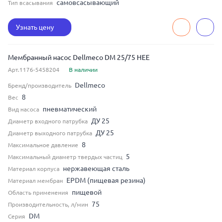
самовсасывающий
Тип всасывания
Узнать цену
Мембранный насос Dellmeco DM 25/75 HEE
Арт.1176-5458204
В наличии
Dellmeco
Бренд/производитель
8
Вес
пневматический
Вид насоса
ДУ 25
Диаметр входного патрубка
ДУ 25
Диаметр выходного патрубка
8
Максимальное давление
5
Максимальный диаметр твердых частиц
нержавеющая сталь
Материал корпуса
EPDM (пищевая резина)
Материал мембран
пищевой
Область применения
75
Производительность, л/мин
DM
Серия