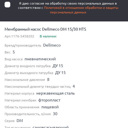
Я даю согласие на обработку своих персональных данных в
соответствии с
Политикой в отношении обработки и защиты
персональных данных
Мембранный насос Dellmeco DM 15/30 HTS
Арт.1176-5458202
В наличии
Dellmeco
Бренд/производитель
5
Вес
пневматический
Вид насоса
ДУ 15
Диаметр входного патрубка
ДУ 15
Диаметр выходного патрубка
8
Максимальное давление
4
Максимальный диаметр твердых частиц
нержавеющая сталь
Материал корпуса
фторопласт
Материал мембран
пищевой
Область применения
30
Производительность, л/мин
DM
Серия
самовсасывающий
Тип всасывания