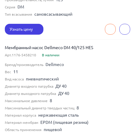
DM
Серия
самовсасывающий
Тип всасывания
Узнать цену
Мембранный насос Dellmeco DM 40/125 HES
Арт.1176-5458210
В наличии
Dellmeco
Бренд/производитель
11
Вес
пневматический
Вид насоса
ДУ 40
Диаметр входного патрубка
ДУ 40
Диаметр выходного патрубка
8
Максимальное давление
8
Максимальный диаметр твердых частиц
нержавеющая сталь
Материал корпуса
EPDM (пищевая резина)
Материал мембран
пищевой
Область применения