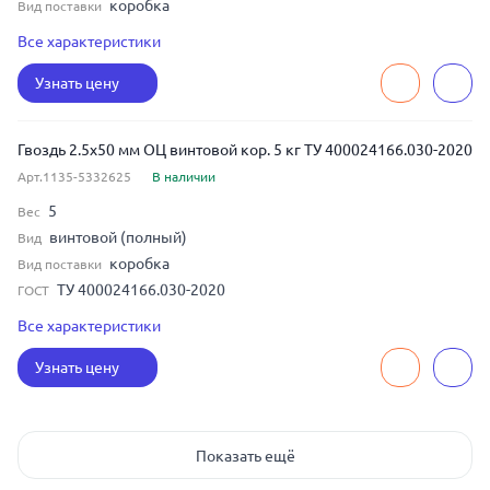
коробка
Вид поставки
ЧЕРТ 7811-7335
ГОСТ
Все характеристики
2.5
Диаметр
Узнать цену
50
Длина
сталь
Материал
Гвоздь 2.5x50 мм ОЦ винтовой кор. 5 кг ТУ 400024166.030-2020
Арт.1135-5332625
В наличии
5
Вес
винтовой (полный)
Вид
коробка
Вид поставки
ТУ 400024166.030-2020
ГОСТ
2.5
Диаметр
Все характеристики
50
Длина
Узнать цену
оцинкованная сталь
Материал
Показать ещё