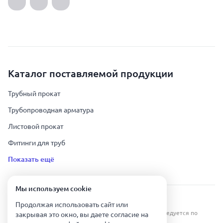
Каталог поставляемой продукции
Трубный прокат
Трубопроводная арматура
Листовой прокат
Фитинги для труб
Показать ещё
Мы используем сookie
Урал Тех Экспорт — Казахстан © 2019-
2026
.
Продолжая использовать сайт или
Все права защищены. Копирование информации преследуется по
закрывая это окно, вы даете согласие на
закону.