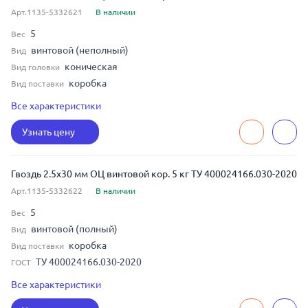
Арт.1135-5332621
В наличии
5
Вес
винтовой (неполный)
Вид
коническая
Вид головки
коробка
Вид поставки
ЧЕРТ 7811-7070
ГОСТ
Все характеристики
3.4
Диаметр
Узнать цену
90
Длина
оцинкованная сталь
Материал
Гвоздь 2.5x30 мм ОЦ винтовой кор. 5 кг ТУ 400024166.030-2020
Арт.1135-5332622
В наличии
5
Вес
винтовой (полный)
Вид
коробка
Вид поставки
ТУ 400024166.030-2020
ГОСТ
2.5
Диаметр
Все характеристики
30
Длина