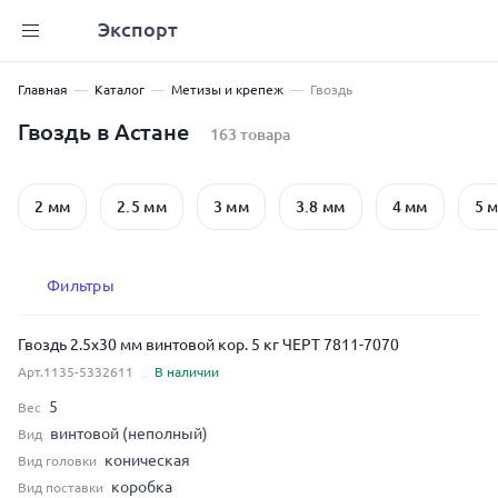
Экспорт
Главная
Каталог
Метизы и крепеж
Гвоздь
Гвоздь в Астане
163 товара
2 мм
2.5 мм
3 мм
3.8 мм
4 мм
5 
Фильтры
Гвоздь 2.5x30 мм винтовой кор. 5 кг ЧЕРТ 7811-7070
Арт.1135-5332611
В наличии
5
Вес
винтовой (неполный)
Вид
коническая
Вид головки
коробка
Вид поставки