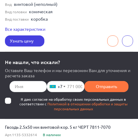
винтовой (неполный)
Вид
коническая
Вид головки
коробка
Вид поставки
ЧЕРТ 7811-7070
ГОСТ
Все характеристики
2.5
Диаметр
Узнать цену
40
Длина
сталь
Материал
Не нашли, что искали?
Оставьте Ваш телефон и мы перезвоним Вам для уточнения и
расчета заказа
+7
Отправить
Я даю согласие на обработку своих персональных данных в
соответствии с
Политикой в отношении обработки и защиты
персональных данных
Гвоздь 2.5x50 мм винтовой кор. 5 кг ЧЕРТ 7811-7070
Арт.1135-5332614
В наличии