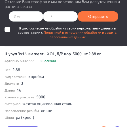
Оставьте Ваш телефон и мы перезвоним Вам для уточнения и
расчета заказа
Отправить
Я даю согласие на обработку своих персональных данных в
соответствии с
Политикой в отношении обработки и защиты
персональных данных
Шуруп 3x16 мм желтый ОЦ Л/Р кор. 5000 шт 2.88 кг
Арт.1135-5332777
В наличии
2.88
Вес
коробка
Вид поставки
3
Диаметр
16
Длина
5000
Кол-во в упаковке
желтая оцикованная сталь
Материал
левое
Направление резьбы
pz (крест)
Шлиц