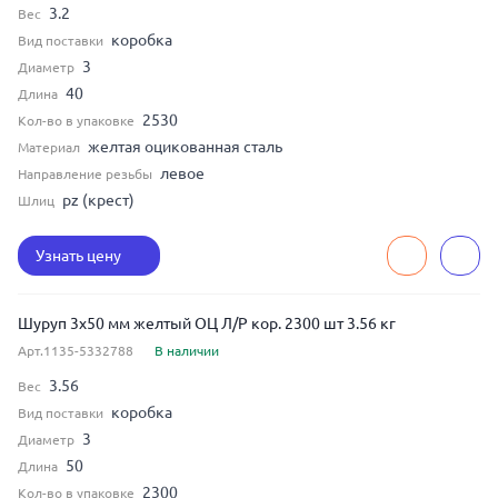
3.2
Вес
коробка
Вид поставки
3
Диаметр
40
Длина
2530
Кол-во в упаковке
желтая оцикованная сталь
Материал
левое
Направление резьбы
pz (крест)
Шлиц
Узнать цену
Шуруп 3x50 мм желтый ОЦ Л/Р кор. 2300 шт 3.56 кг
Арт.1135-5332788
В наличии
3.56
Вес
коробка
Вид поставки
3
Диаметр
50
Длина
2300
Кол-во в упаковке