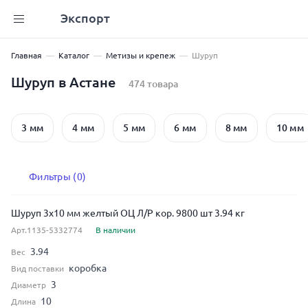
Экспорт
Главная
Каталог
Метизы и крепеж
Шуруп
Шуруп в Астане
474 товара
3 мм
4 мм
5 мм
6 мм
8 мм
10 мм
Фильтры (0)
Шуруп 3x10 мм желтый ОЦ Л/Р кор. 9800 шт 3.94 кг
Арт.1135-5332774
В наличии
3.94
Вес
коробка
Вид поставки
3
Диаметр
10
Длина