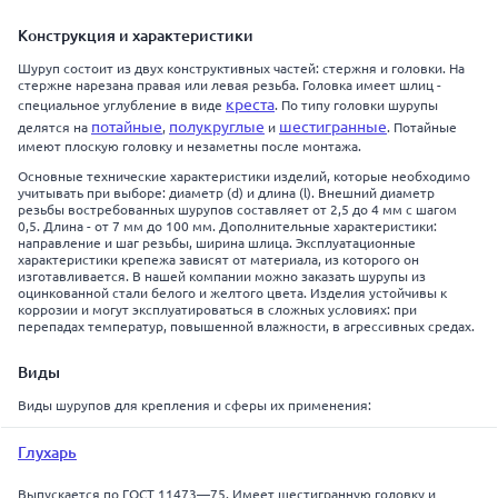
Конструкция и характеристики
Шуруп состоит из двух конструктивных частей: стержня и головки. На
стержне нарезана правая или левая резьба. Головка имеет шлиц -
креста
специальное углубление в виде
. По типу головки шурупы
потайные
полукруглые
шестигранные
делятся на
,
и
. Потайные
имеют плоскую головку и незаметны после монтажа.
Основные технические характеристики изделий, которые необходимо
учитывать при выборе: диаметр (d) и длина (l). Внешний диаметр
резьбы востребованных шурупов составляет от 2,5 до 4 мм с шагом
0,5. Длина - от 7 мм до 100 мм. Дополнительные характеристики:
направление и шаг резьбы, ширина шлица. Эксплуатационные
характеристики крепежа зависят от материала, из которого он
изготавливается. В нашей компании можно заказать шурупы из
оцинкованной стали белого и желтого цвета. Изделия устойчивы к
коррозии и могут эксплуатироваться в сложных условиях: при
перепадах температур, повышенной влажности, в агрессивных средах.
Виды
Виды шурупов для крепления и сферы их применения:
Глухарь
Выпускается по ГОСТ 11473—75. Имеет шестигранную головку и