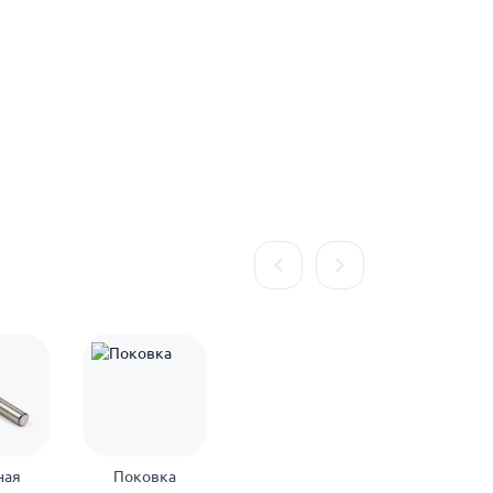
ная
Поковка