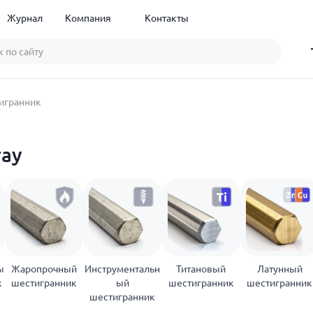
Журнал
Компания
Контакты
игранник
тау
ы
Жаропрочный
Инструментальн
Титановый
Латунный
к
шестигранник
ый
шестигранник
шестигранник
шестигранник