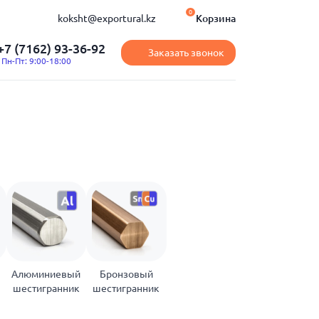
0
Корзина
koksht@exportural.kz
+7 (7162) 93-36-92
Заказать звонок
Пн-Пт: 9:00-18:00
Алюминиевый
Бронзовый
шестигранник
шестигранник