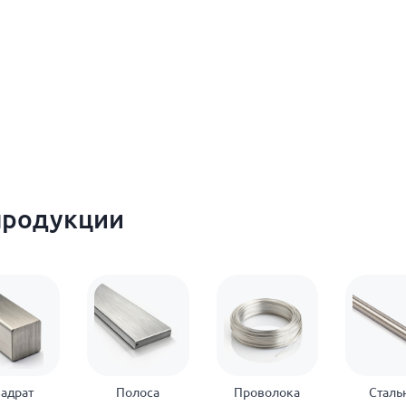
продукции
адрат
Полоса
Проволока
Сталь