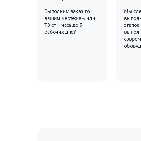
Выполним заказ по
Мы сле
вашим чертежам или
выполн
ТЗ от 1 часа до 5
этапов 
рабочих дней
выполн
совре
обору