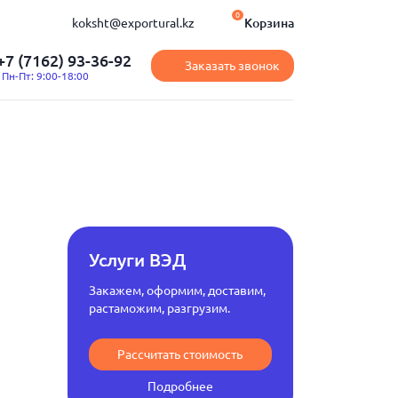
0
koksht@exportural.kz
Корзина
+7 (7162) 93-36-92
Заказать звонок
Пн-Пт: 9:00-18:00
Услуги ВЭД
Закажем, оформим, доставим,
растаможим, разгрузим.
Рассчитать стоимость
Подробнее