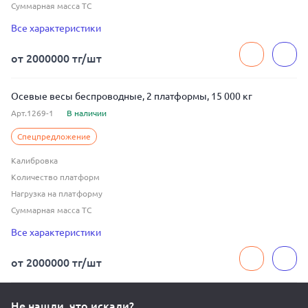
Суммарная масса ТС
Тип индикатора
Все характеристики
Тип связи
Цена деления
от 2000000 тг/шт
Осевые весы беспроводные, 2 платформы, 15 000 кг
Арт.1269-1
В наличии
Спецпредложение
Калибровка
Количество платформ
Нагрузка на платформу
Суммарная масса ТС
Тип индикатора
Все характеристики
Тип связи
Цена деления
от 2000000 тг/шт
Не нашли, что искали?