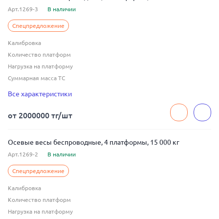
Арт.1269-3
В наличии
Спецпредложение
Калибровка
Количество платформ
Нагрузка на платформу
Суммарная масса ТС
Тип индикатора
Все характеристики
Тип связи
Цена деления
от 2000000 тг/шт
Осевые весы беспроводные, 4 платформы, 15 000 кг
Арт.1269-2
В наличии
Спецпредложение
Калибровка
Количество платформ
Нагрузка на платформу