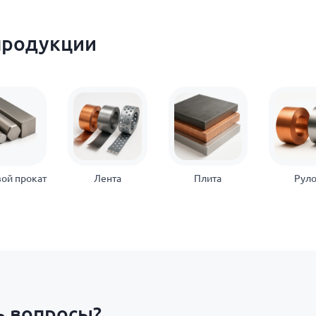
продукции
ой прокат
Лента
Плита
Рул
ь вопросы?