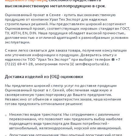
высококачественную металлопродукцию в срок.
Оцинкованный прокат в Семее - купить высококачественную
продукцию от компании Урал Тех Экспорт для надежных
строительных решений. Мы предоставляем широкий ассортимент
Оцинкованный прокат, соответствующих мировым стандартам ГОСТ,
ТУ, ASTM, EN, DIN. Наша продукция обладает высокой прочностью,
долговечностью и отличной адаптацией к разнообразным условиям
эксплуатации.
С нами легко связаться для заказа товара, получения консультации
или уточнения информации о продукции. Доверьтесь опыту и
надежности ТОО "Урал Тех Экспорт" при выборе: телефон ☎️ +7
(7222) 69-41-28, электронная почта ✉️ sem@exportural.kz.
Доставка изделий из (ОЦ) оцинковки
Мы предлагаем широкий спектр услуг по доставке продукции
Оцинкованный прокат в г. Семей, обеспечивая надежную и
своевременную транспортировку до Вашего предприятия.
Независимо от объемов и характеристик заказа, наша компания
готова предложить оптимальное решение:
Множество видов транспорта: Мы сотрудничаем с различными
перевозчиками, что позволяет нам предложить выбор наиболее
подходящего вида транспорта для Ваших потребностей -
автомобильный, железнодорожный, морской или авиационный.
Логистическая оптимизация: Наш опытный логистический отдел