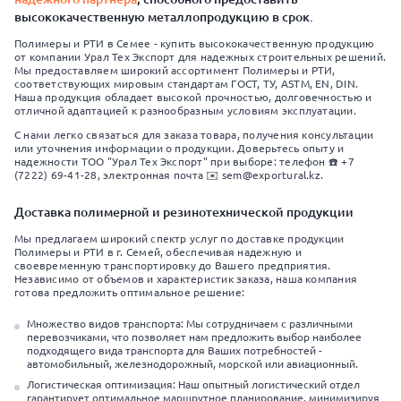
высококачественную металлопродукцию в срок.
Полимеры и РТИ в Семее - купить высококачественную продукцию
от компании Урал Тех Экспорт для надежных строительных решений.
Мы предоставляем широкий ассортимент Полимеры и РТИ,
соответствующих мировым стандартам ГОСТ, ТУ, ASTM, EN, DIN.
Наша продукция обладает высокой прочностью, долговечностью и
отличной адаптацией к разнообразным условиям эксплуатации.
С нами легко связаться для заказа товара, получения консультации
или уточнения информации о продукции. Доверьтесь опыту и
надежности ТОО "Урал Тех Экспорт" при выборе: телефон ☎️ +7
(7222) 69-41-28, электронная почта ✉️ sem@exportural.kz.
Доставка полимерной и резинотехнической продукции
Мы предлагаем широкий спектр услуг по доставке продукции
Полимеры и РТИ в г. Семей, обеспечивая надежную и
своевременную транспортировку до Вашего предприятия.
Независимо от объемов и характеристик заказа, наша компания
готова предложить оптимальное решение:
Множество видов транспорта: Мы сотрудничаем с различными
перевозчиками, что позволяет нам предложить выбор наиболее
подходящего вида транспорта для Ваших потребностей -
автомобильный, железнодорожный, морской или авиационный.
Логистическая оптимизация: Наш опытный логистический отдел
гарантирует оптимальное маршрутное планирование, минимизируя